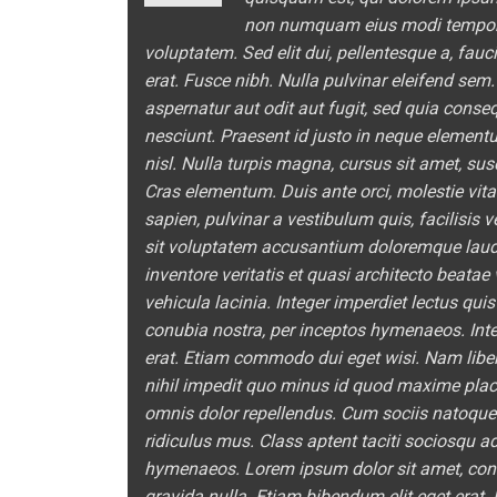
non numquam eius modi tempora
voluptatem. Sed elit dui, pellentesque a, fau
erat. Fusce nibh. Nulla pulvinar eleifend se
aspernatur aut odit aut fugit, sed quia cons
nesciunt. Praesent id justo in neque element
nisl. Nulla turpis magna, cursus sit amet, susc
Cras elementum. Duis ante orci, molestie vitae
sapien, pulvinar a vestibulum quis, facilisis 
sit voluptatem accusantium doloremque laud
inventore veritatis et quasi architecto beata
vehicula lacinia. Integer imperdiet lectus quis
conubia nostra, per inceptos hymenaeos. Integ
erat. Etiam commodo dui eget wisi. Nam libe
nihil impedit quo minus id quod maxime pla
omnis dolor repellendus. Cum sociis natoque
ridiculus mus. Class aptent taciti sociosqu ad
hymenaeos. Lorem ipsum dolor sit amet, conse
gravida nulla. Etiam bibendum elit eget erat