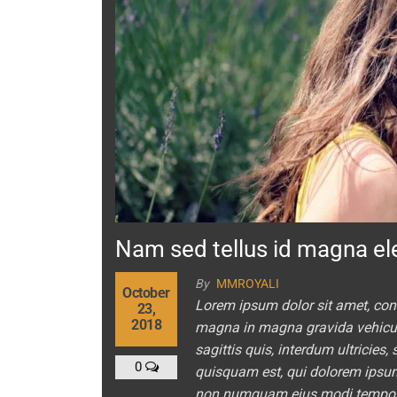
Nam sed tellus id magna e
By
MMROYALI
October
Lorem ipsum dolor sit amet, cons
23,
2018
magna in magna gravida vehicula.
sagittis quis, interdum ultricies
0
quisquam est, qui dolorem ipsum q
non numquam eius modi tempora