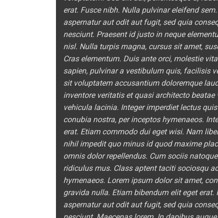
erat. Fusce nibh. Nulla pulvinar eleifend se
aspernatur aut odit aut fugit, sed quia cons
nesciunt. Praesent id justo in neque element
nisl. Nulla turpis magna, cursus sit amet, susc
Cras elementum. Duis ante orci, molestie vitae
sapien, pulvinar a vestibulum quis, facilisis 
sit voluptatem accusantium doloremque laud
inventore veritatis et quasi architecto beata
vehicula lacinia. Integer imperdiet lectus quis
conubia nostra, per inceptos hymenaeos. Integ
erat. Etiam commodo dui eget wisi. Nam libe
nihil impedit quo minus id quod maxime pla
omnis dolor repellendus. Cum sociis natoque
ridiculus mus. Class aptent taciti sociosqu ad
hymenaeos. Lorem ipsum dolor sit amet, conse
gravida nulla. Etiam bibendum elit eget erat
aspernatur aut odit aut fugit, sed quia cons
nesciunt. Maecenas lorem. In dapibus augue 