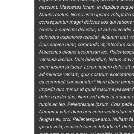
nesciunt. Maecenas lorem. In dapibus augue 
Mauris metus. Nemo enim ipsam voluptatem qui
consequuntur magni dolores eos qui ratione 
tenetur a sapiente delectus, ut aut reiciendi
doloribus asperiores repellat. Aliquam erat 
Duis sapien nunc, commodo et, interdum suscip
Maecenas aliquet accumsan leo. Pellentesque
vehicula lacinia. Duis bibendum, lectus ut viv
enim ipsum id lacus. Lorem ipsum dolor sit am
ad minima veniam, quis nostrum exercitatione
ea commodi consequatur? Nam libero tempore,
impedit quo minus id quod maxime placeat 
dolor repellendus. Nam sed tellus id magna el
turpis ac leo. Pellentesque ipsum. Cras pede l
Curabitur vitae diam non enim vestibulum inte
feugiat eu, orci. Pellentesque arcu. Nullam f
ipsum velit, consectetuer eu lobortis ut, dictu