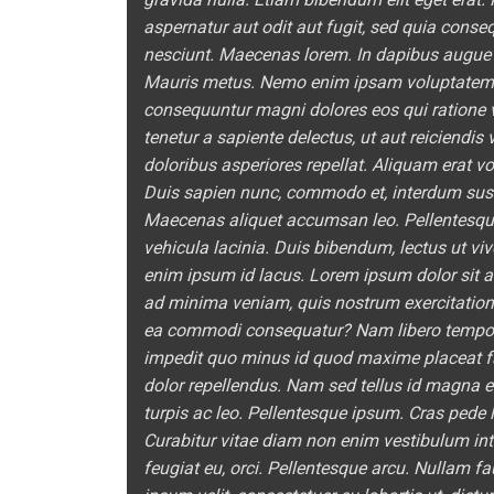
aspernatur aut odit aut fugit, sed quia cons
nesciunt. Maecenas lorem. In dapibus augue 
Mauris metus. Nemo enim ipsam voluptatem qui
consequuntur magni dolores eos qui ratione 
tenetur a sapiente delectus, ut aut reiciendi
doloribus asperiores repellat. Aliquam erat 
Duis sapien nunc, commodo et, interdum suscip
Maecenas aliquet accumsan leo. Pellentesque
vehicula lacinia. Duis bibendum, lectus ut viv
enim ipsum id lacus. Lorem ipsum dolor sit am
ad minima veniam, quis nostrum exercitatione
ea commodi consequatur? Nam libero tempore,
impedit quo minus id quod maxime placeat 
dolor repellendus. Nam sed tellus id magna el
turpis ac leo. Pellentesque ipsum. Cras pede l
Curabitur vitae diam non enim vestibulum inte
feugiat eu, orci. Pellentesque arcu. Nullam f