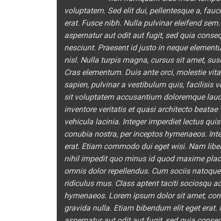
voluptatem. Sed elit dui, pellentesque a, fau
erat. Fusce nibh. Nulla pulvinar eleifend se
aspernatur aut odit aut fugit, sed quia cons
nesciunt. Praesent id justo in neque element
nisl. Nulla turpis magna, cursus sit amet, susc
Cras elementum. Duis ante orci, molestie vitae
sapien, pulvinar a vestibulum quis, facilisis 
sit voluptatem accusantium doloremque laud
inventore veritatis et quasi architecto beata
vehicula lacinia. Integer imperdiet lectus quis
conubia nostra, per inceptos hymenaeos. Integ
erat. Etiam commodo dui eget wisi. Nam libe
nihil impedit quo minus id quod maxime pla
omnis dolor repellendus. Cum sociis natoque
ridiculus mus. Class aptent taciti sociosqu ad
hymenaeos. Lorem ipsum dolor sit amet, conse
gravida nulla. Etiam bibendum elit eget erat
aspernatur aut odit aut fugit, sed quia cons