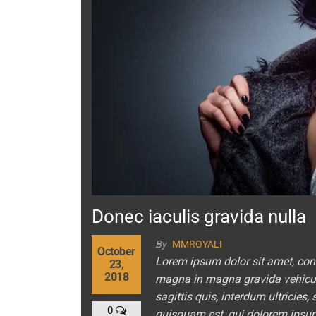
Donec iaculis gravida nulla
By
MMROYALI
October
Lorem ipsum dolor sit amet, cons
23,
2018
magna in magna gravida vehicula.
sagittis quis, interdum ultricies
0
quisquam est, qui dolorem ipsum q