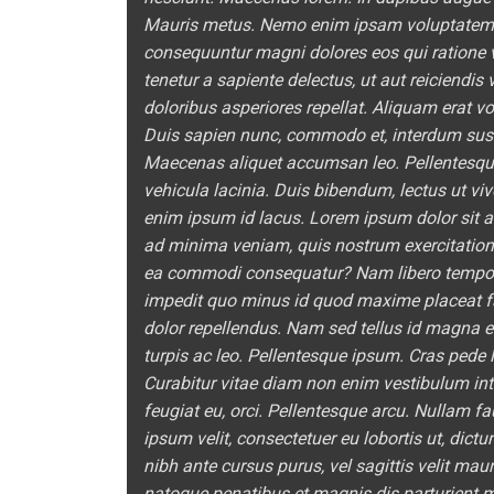
Mauris metus. Nemo enim ipsam voluptatem qui
consequuntur magni dolores eos qui ratione 
tenetur a sapiente delectus, ut aut reiciendi
doloribus asperiores repellat. Aliquam erat 
Duis sapien nunc, commodo et, interdum suscip
Maecenas aliquet accumsan leo. Pellentesque
vehicula lacinia. Duis bibendum, lectus ut viv
enim ipsum id lacus. Lorem ipsum dolor sit am
ad minima veniam, quis nostrum exercitatione
ea commodi consequatur? Nam libero tempore,
impedit quo minus id quod maxime placeat 
dolor repellendus. Nam sed tellus id magna el
turpis ac leo. Pellentesque ipsum. Cras pede l
Curabitur vitae diam non enim vestibulum inte
feugiat eu, orci. Pellentesque arcu. Nullam f
ipsum velit, consectetuer eu lobortis ut, dictu
nibh ante cursus purus, vel sagittis velit mau
natoque penatibus et magnis dis parturient 