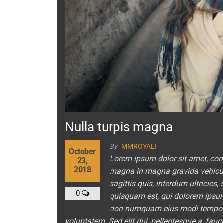
Nulla turpis magna
By
MMROYALI
October
Lorem ipsum dolor sit amet, cons
23,
2018
magna in magna gravida vehicula.
sagittis quis, interdum ultricies
0
quisquam est, qui dolorem ipsum q
non numquam eius modi tempora
voluptatem. Sed elit dui, pellentesque a, fau