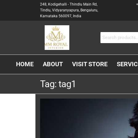
248, Kodigehalli - Thindlu Main Rd,
+
Tindlu, Vidyaranyapura, Bengaluru,
Karnataka 560097, India
MM
Interior &
Carpenter
ROYAL
In
INTERIOR
Bangalore
HOME
ABOUT
VISIT STORE
SERVIC
Tag:
tag1