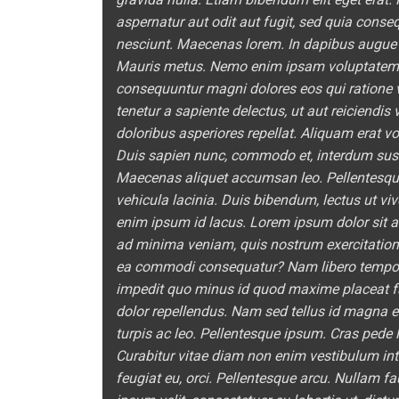
aspernatur aut odit aut fugit, sed quia cons
nesciunt. Maecenas lorem. In dapibus augue 
Mauris metus. Nemo enim ipsam voluptatem qui
consequuntur magni dolores eos qui ratione 
tenetur a sapiente delectus, ut aut reiciendi
doloribus asperiores repellat. Aliquam erat 
Duis sapien nunc, commodo et, interdum suscip
Maecenas aliquet accumsan leo. Pellentesque
vehicula lacinia. Duis bibendum, lectus ut viv
enim ipsum id lacus. Lorem ipsum dolor sit am
ad minima veniam, quis nostrum exercitatione
ea commodi consequatur? Nam libero tempore,
impedit quo minus id quod maxime placeat 
dolor repellendus. Nam sed tellus id magna el
turpis ac leo. Pellentesque ipsum. Cras pede l
Curabitur vitae diam non enim vestibulum inte
feugiat eu, orci. Pellentesque arcu. Nullam f