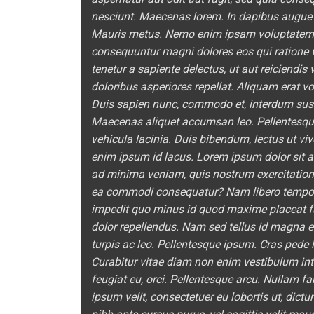
nesciunt. Maecenas lorem. In dapibus augue 
Mauris metus. Nemo enim ipsam voluptatem qui
consequuntur magni dolores eos qui ratione 
tenetur a sapiente delectus, ut aut reiciendi
doloribus asperiores repellat. Aliquam erat 
Duis sapien nunc, commodo et, interdum suscip
Maecenas aliquet accumsan leo. Pellentesque
vehicula lacinia. Duis bibendum, lectus ut viv
enim ipsum id lacus. Lorem ipsum dolor sit am
ad minima veniam, quis nostrum exercitatione
ea commodi consequatur? Nam libero tempore,
impedit quo minus id quod maxime placeat 
dolor repellendus. Nam sed tellus id magna el
turpis ac leo. Pellentesque ipsum. Cras pede l
Curabitur vitae diam non enim vestibulum inte
feugiat eu, orci. Pellentesque arcu. Nullam f
ipsum velit, consectetuer eu lobortis ut, dictu