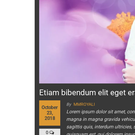
Etiam bibendum elit eget er
By
MMROYALI
October
Lorem ipsum dolor sit amet, cons
23,
2018
magna in magna gravida vehicula.
sagittis quis, interdum ultricies
0
quisquam est, qui dolorem ipsum q