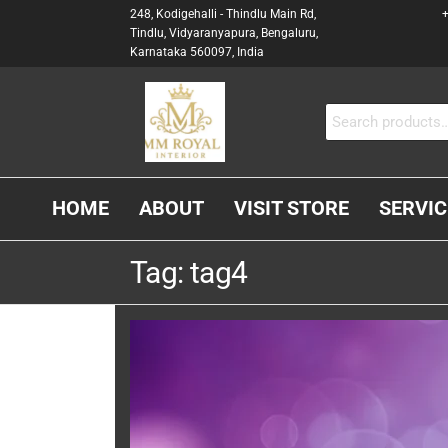
248, Kodigehalli - Thindlu Main Rd,
+
Tindlu, Vidyaranyapura, Bengaluru,
Karnataka 560097, India
MM
Interior &
Carpenter
ROYAL
In
INTERIOR
Bangalore
HOME
ABOUT
VISIT STORE
SERVIC
Tag:
tag4