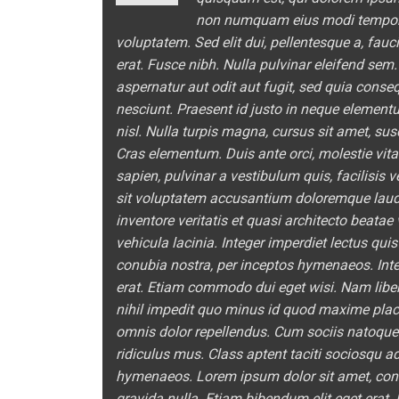
non numquam eius modi tempora
voluptatem. Sed elit dui, pellentesque a, fau
erat. Fusce nibh. Nulla pulvinar eleifend se
aspernatur aut odit aut fugit, sed quia cons
nesciunt. Praesent id justo in neque element
nisl. Nulla turpis magna, cursus sit amet, susc
Cras elementum. Duis ante orci, molestie vitae
sapien, pulvinar a vestibulum quis, facilisis 
sit voluptatem accusantium doloremque laud
inventore veritatis et quasi architecto beata
vehicula lacinia. Integer imperdiet lectus quis
conubia nostra, per inceptos hymenaeos. Integ
erat. Etiam commodo dui eget wisi. Nam libe
nihil impedit quo minus id quod maxime pla
omnis dolor repellendus. Cum sociis natoque
ridiculus mus. Class aptent taciti sociosqu ad
hymenaeos. Lorem ipsum dolor sit amet, conse
gravida nulla. Etiam bibendum elit eget erat