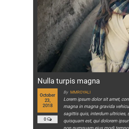
Nulla turpis magna
By
MMROYALI
October
Lorem ipsum dolor sit amet, cons
23,
2018
magna in magna gravida vehicula.
sagittis quis, interdum ultricies
0
quisquam est, qui dolorem ipsum q
non numquam eius modi tempora