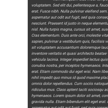
voluptatem. Sed elit dui, pellentesque a, fau
erat. Fusce nibh. Nulla pulvinar eleifend se
aspernatur aut odit aut fugit, sed quia cons
nesciunt. Praesent id justo in neque element
nisl. Nulla turpis magna, cursus sit amet, susc
Cras elementum. Duis ante orci, molestie vitae
sapien, pulvinar a vestibulum quis, facilisis 
sit voluptatem accusantium doloremque laud
inventore veritatis et quasi architecto beata
vehicula lacinia. Integer imperdiet lectus quis
conubia nostra, per inceptos hymenaeos. Integ
erat. Etiam commodo dui eget wisi. Nam libe
nihil impedit quo minus id quod maxime pla
omnis dolor repellendus. Cum sociis natoque
ridiculus mus. Class aptent taciti sociosqu ad
hymenaeos. Lorem ipsum dolor sit amet, conse
gravida nulla. Etiam bibendum elit eget erat
aspernatur aut odit aut fugit, sed quia cons